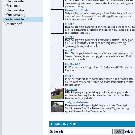
Litt om Manchester terrieren! Manchester terrieren er en blid
·
Hundeskole
omgjengelig familiehund som elsker kos er lettlært og rask
·
Pensjonat
på foten. Den egn ..
·
Hundeutstyr
KennelCelticCircle
Valpene legger godt på seg, et par har så vidt begynt å åpne
·
Omplassering
øynene:) snart begynner vi med tilleggsfôring,og med det
Reklamere her?
begynner mer av arbeid ..
Les mer her
!
sofie17
Idag har jeg vært på tur med en venninne og hennes hund. Så
dro jeg og mamma og kjøpte ny seng, bur, halsbånd og kobe
til stormern. Han els ..
sofie17
Idag har jeg vært på tur med stormern i 6 timer! Han så glad
da!! Det har snødd 20 cm oppe ved frognerseteren og
sjennongstua og videre nedo ..
sofie17
Hei! Nå har jeg bestemt meg for å ta over familiehunden vår
Storm. Dette gjør jeg fordi jeg ønsker å beholde han. Mitt
ansvar blir å gå la ..
IrisMarie83
Er 27 uker på vei i dag :) Som vi gleder oss til lille prinsen
kommer.
ekkkir
ja det skjedde for noen dager siden at jeg fikk husa rest med
baltus var der for å støtte meg det gjore han i allefall da men
jeg har fortsa ..
Gullholm
KIM Et lærerpar flyttet til bygda, for å jobbe på grende
skolen vår. Med seg hadde de en flott collie som het Kim.
Han var snill mot skole ..
_xelghundenbamsex_
Denne ettermiddagen så gikk jeg en tur med Bamse på
Setvikhaugen.Der fikk Bamse øye på en Elg som sto og
spiste på noen busker.Bamse satt le ..
Søk etter VIP:
Søkeord:
Søk i: