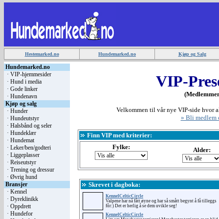
Hestemarked.no
Hundemarked.no
Kjøp og Salg
Hundemarked.no
·
VIP-hjemmesider
VIP-Pres
·
Hund i media
·
Gode linker
(Medlemmen
·
Hundenavn
Kjøp og salg
Velkommen til vår nye VIP-side hvor a
·
Hunder
» Bli medlem o
·
Hundeutstyr
·
Halsbånd og seler
·
Hundeklær
Finn VIP med kriterier:
·
Hundemat
Fylke:
·
Leker/ben/godteri
Alder:
·
Liggeplasser
·
Reiseutstyr
·
Trening og dressur
·
Øvrig hund
Bransjer
Skrevet i dagboka:
·
Kennel
KennelCelticCircle
·
Dyreklinikk
Valpene har nå fått øyne og har så smått begynt å få tilleggs
·
Oppdrett
fôr:) Det er herlig å se dem uvikle seg!
·
Hundefor
KennelCelticCircle