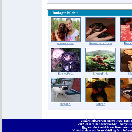
Innlagte bilder:
ellensmedsrud
KennelCelticCircle
Kennel
EllenogFrida
EllenogFrida
Ell
mops123
sofie17
[
Vilkår
] [
Mix/Forum-regler
] [
FAQ
] [
Anno
2002-2008 © Hunde
marked
.no - Norges s
Her
kan du kontakte vår Kundeservic
Vi forbeholder oss for trykkfeil og feil i inform